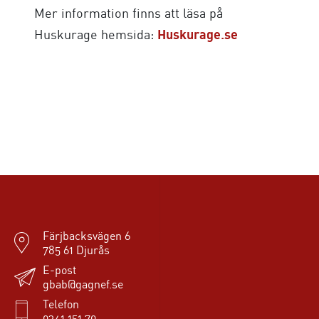
Mer information finns att läsa på
Huskurage hemsida:
Huskurage.se
Färjbacksvägen 6
785 61 Djurås
E-post
gbab@gagnef.se
Telefon
0241 151 70