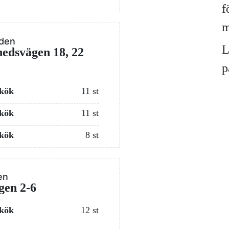
f
m
den
L
edsvägen 18, 22
p
 kök
11 st
 kök
11 st
 kök
8 st
en
gen 2-6
 kök
12 st