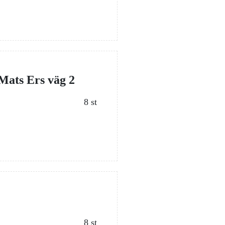
Mats Ers väg 2
8 st
8 st