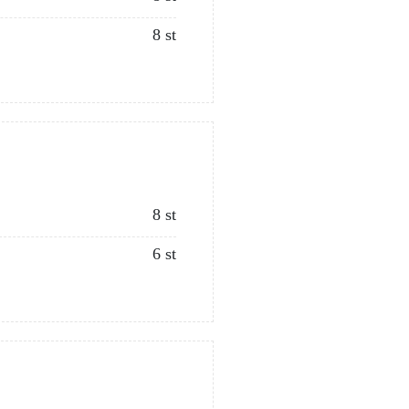
8 st
8 st
6 st