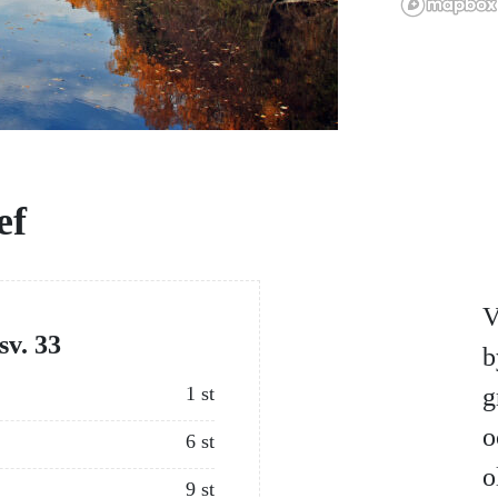
ef
V
sv. 33
b
1 st
g
o
6 st
o
9 st