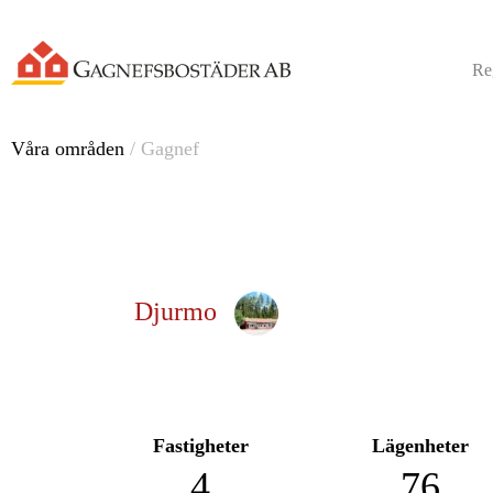
Reg
Våra områden
/ Gagnef
Djurmo
Fastigheter
Lägenheter
4
76