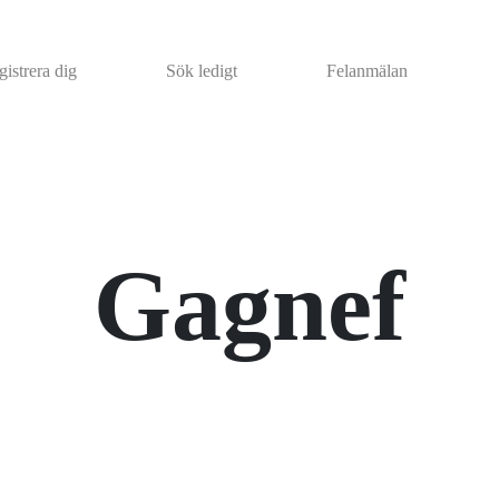
istrera dig
Sök ledigt
Felanmälan
Gagnef