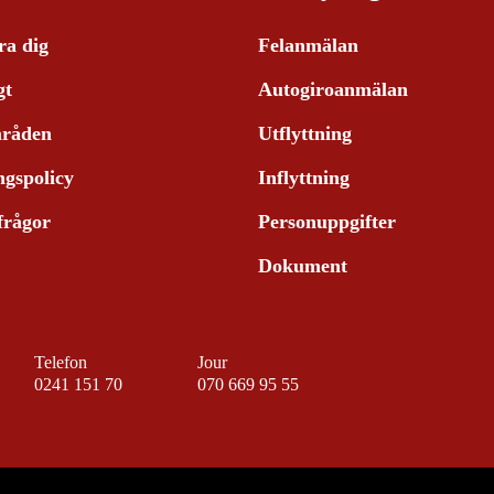
ra dig
Felanmälan
gt
Autogiroanmälan
råden
Utflyttning
ngspolicy
Inflyttning
frågor
Personuppgifter
Dokument
Telefon
Jour
0241 151 70
070 669 95 55