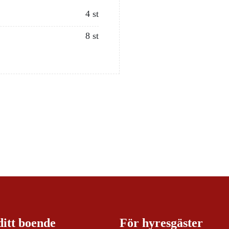
4 st
8 st
ditt boende
För hyresgäster